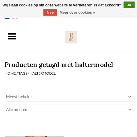
Wij slaan cookies op om onze website te verbeteren. Is dat akkoord?
Ja
Webshop werkt met EU maten. .
Nee
Meer over cookies »
0 Artikelen - €0,00
Home
BH's
Producten getagd met haltermodel
Slip
HOME
/
TAGS
/
HALTERMODEL
Body
Nachtmode
Solden
Homewear