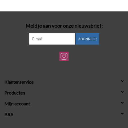
Badmode
Meld je aan voor onze nieuwsbrief:
Lingerie-accessoires
ABONNEER
Cadeaubonnen
Klantenservice
Producten
Mijn account
BRA