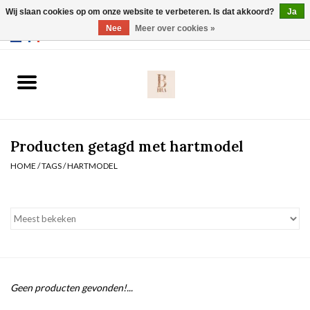
Wij slaan cookies op om onze website te verbeteren. Is dat akkoord?
Ja
Webshop werkt met EU maten. .
Nee
Meer over cookies »
0 Artikelen - €0,00
Home
BH's
Producten getagd met hartmodel
Slip
HOME
/
TAGS
/
HARTMODEL
Body
Nachtmode
Solden
Geen producten gevonden!...
Homewear