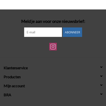
Badmode
Meld je aan voor onze nieuwsbrief:
Lingerie-accessoires
ABONNEER
Cadeaubonnen
Klantenservice
Producten
Mijn account
BRA