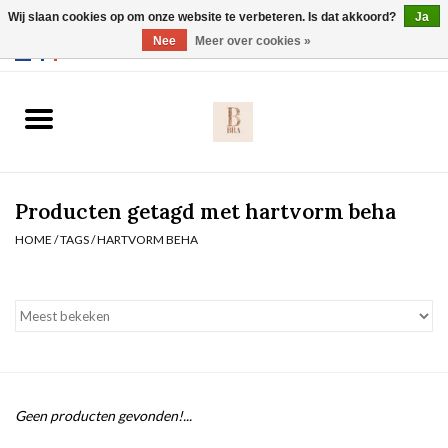
Wij slaan cookies op om onze website te verbeteren. Is dat akkoord?
Ja
Webshop werkt met EU maten. .
Nee
Meer over cookies »
0 Artikelen - €0,00
Home
BH's
Producten getagd met hartvorm beha
Slip
HOME
/
TAGS
/
HARTVORM BEHA
Body
Nachtmode
Solden
Geen producten gevonden!...
Homewear