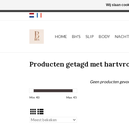
Wij slaan coo
HOME
BH'S
SLIP
BODY
NACH
Producten getagd met hartvr
Geen producten gevon
Min: €
0
Max: €
5