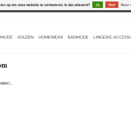
kies op om onze website te verbeteren. Is dat akkoord?
Ja
Nee
Meer 
Webshop werkt met EU maten. .
TMODE
SOLDEN
HOMEWEAR
BADMODE
LINGERIE-ACCESS
om
den!...