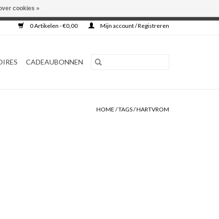
over cookies »
0 Artikelen - €0,00
Mijn account / Registreren
OIRES
CADEAUBONNEN
HOME
/
TAGS
/
HARTVROM