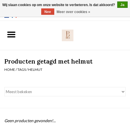
Wij slaan cookies op om onze website te verbeteren. Is dat akkoord?
Ja
Webshop werkt met EU maten. .
Nee
Meer over cookies »
0 Artikelen - €0,00
Home
BH's
Producten getagd met helmut
Slip
HOME
/
TAGS
/
HELMUT
Body
Nachtmode
Solden
Geen producten gevonden!...
Homewear