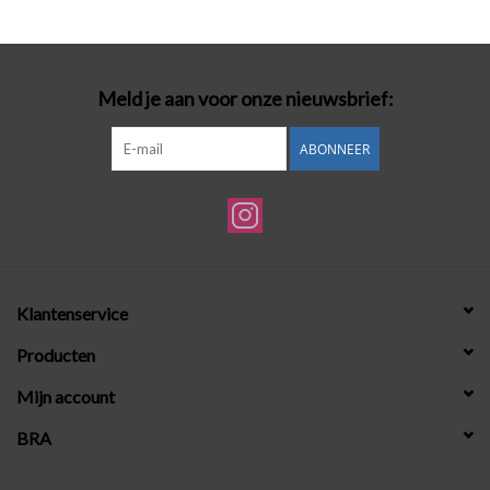
Badmode
Meld je aan voor onze nieuwsbrief:
Lingerie-accessoires
ABONNEER
Cadeaubonnen
Klantenservice
Producten
Mijn account
BRA