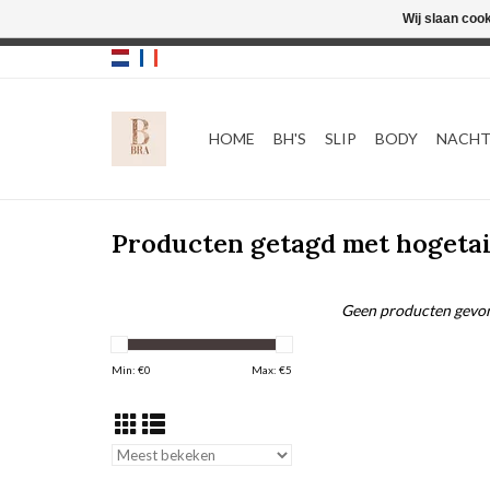
Wij slaan coo
HOME
BH'S
SLIP
BODY
NACH
Producten getagd met hogetai
Geen producten gevon
Min: €
0
Max: €
5