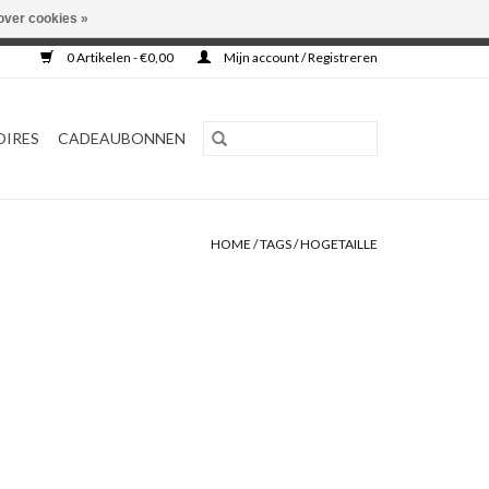
over cookies »
0 Artikelen - €0,00
Mijn account / Registreren
OIRES
CADEAUBONNEN
HOME
/
TAGS
/
HOGETAILLE