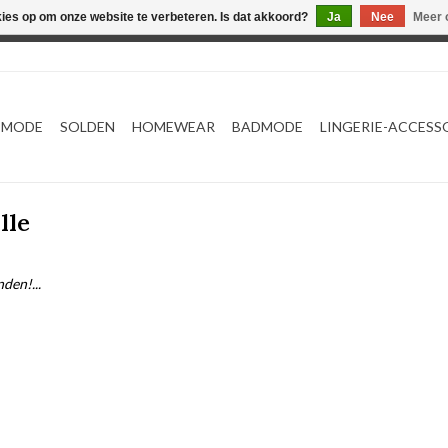
kies op om onze website te verbeteren. Is dat akkoord?
Ja
Nee
Meer 
Webshop werkt met EU maten. .
TMODE
SOLDEN
HOMEWEAR
BADMODE
LINGERIE-ACCESS
lle
den!...