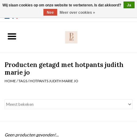
Wij slaan cookies op om onze website te verbeteren. Is dat akkoord?
Ja
Webshop werkt met EU maten. .
Nee
Meer over cookies »
0 Artikelen - €0,00
Home
BH's
Producten getagd met hotpants judith
Slip
marie jo
HOME
/
TAGS
/
HOTPANTS JUDITH MARIE JO
Body
Nachtmode
Solden
Homewear
Geen producten gevonden!...