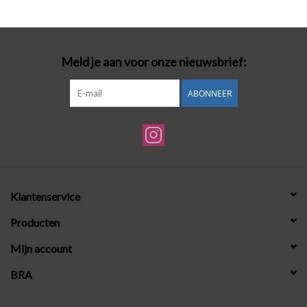
Badmode
Meld je aan voor onze nieuwsbrief:
Lingerie-accessoires
ABONNEER
Cadeaubonnen
Klantenservice
Producten
Mijn account
BRA