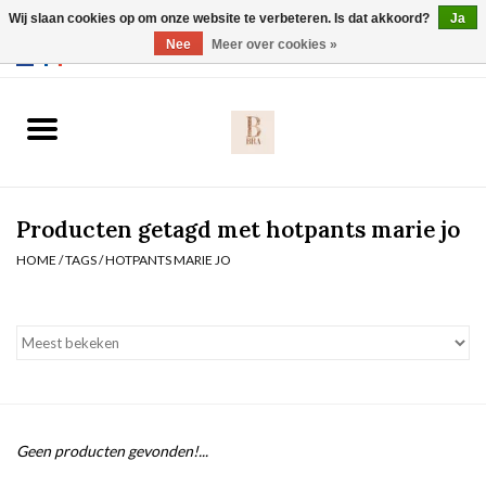
Wij slaan cookies op om onze website te verbeteren. Is dat akkoord?
Ja
Webshop werkt met EU maten. .
Nee
Meer over cookies »
0 Artikelen - €0,00
Home
BH's
Producten getagd met hotpants marie jo
Slip
HOME
/
TAGS
/
HOTPANTS MARIE JO
Body
Nachtmode
Solden
Geen producten gevonden!...
Homewear