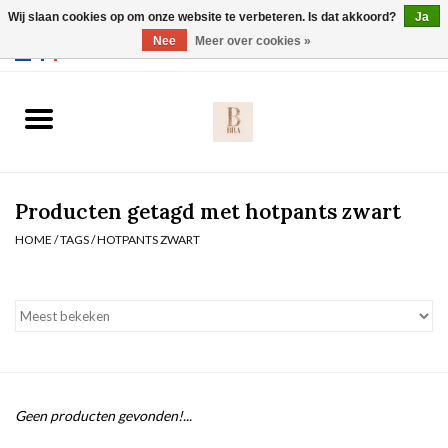
Wij slaan cookies op om onze website te verbeteren. Is dat akkoord?
Ja
Webshop werkt met EU maten. .
Nee
Meer over cookies »
0 Artikelen - €0,00
Home
BH's
Producten getagd met hotpants zwart
Slip
HOME
/
TAGS
/
HOTPANTS ZWART
Body
Nachtmode
Solden
Geen producten gevonden!...
Homewear