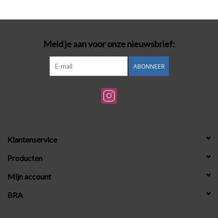
Badmode
Meld je aan voor onze nieuwsbrief:
Lingerie-accessoires
ABONNEER
Cadeaubonnen
Klantenservice
Producten
Mijn account
BRA