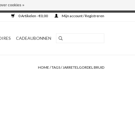
over cookies »
0 Artikelen - €0,00
Mijn account / Registreren
OIRES
CADEAUBONNEN
HOME
/
TAGS
/
JARRETELGORDEL BRUID