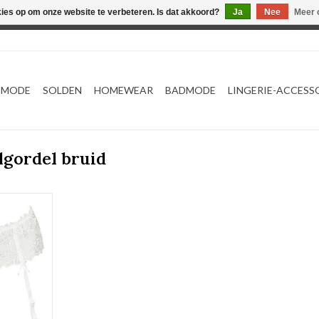
kies op om onze website te verbeteren. Is dat akkoord?
Ja
Nee
Meer 
Webshop werkt met EU maten. .
TMODE
SOLDEN
HOMEWEAR
BADMODE
LINGERIE-ACCESS
lgordel bruid
701330
NKELWAGEN