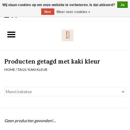
Wij slaan cookies op om onze website te verbeteren. Is dat akkoord?
Ja
Webshop werkt met EU maten. .
Nee
Meer over cookies »
0 Artikelen - €0,00
Home
BH's
Producten getagd met kaki kleur
Slip
HOME
/
TAGS
/
KAKI KLEUR
Body
Nachtmode
Solden
Geen producten gevonden!...
Homewear