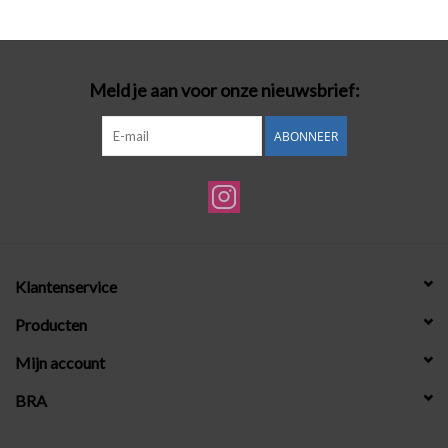
Badmode
Meld je aan voor onze nieuwsbrief:
Lingerie-accessoires
ABONNEER
Cadeaubonnen
Klantenservice
Producten
Mijn account
BRA