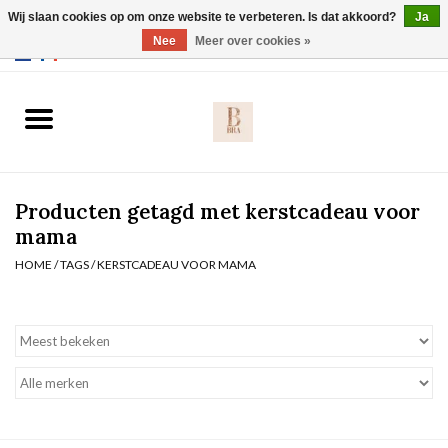
Wij slaan cookies op om onze website te verbeteren. Is dat akkoord?
Ja
Webshop werkt met EU maten. .
Nee
Meer over cookies »
0 Artikelen - €0,00
Home
BH's
Producten getagd met kerstcadeau voor
Slip
mama
HOME
/
TAGS
/
KERSTCADEAU VOOR MAMA
Body
Nachtmode
Solden
Homewear