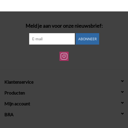
Badmode
Meld je aan voor onze nieuwsbrief:
Lingerie-accessoires
ABONNEER
Cadeaubonnen
Klantenservice
Producten
Mijn account
BRA