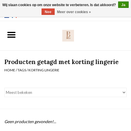
Wij slaan cookies op om onze website te verbeteren. Is dat akkoord?
Ja
Webshop werkt met EU maten. .
Nee
Meer over cookies »
0 Artikelen - €0,00
Home
BH's
Producten getagd met korting lingerie
Slip
HOME
/
TAGS
/
KORTING LINGERIE
Body
Nachtmode
Solden
Geen producten gevonden!...
Homewear