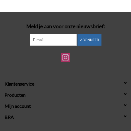
Badmode
Meld je aan voor onze nieuwsbrief:
Lingerie-accessoires
ABONNEER
Cadeaubonnen
Klantenservice
Producten
Mijn account
BRA