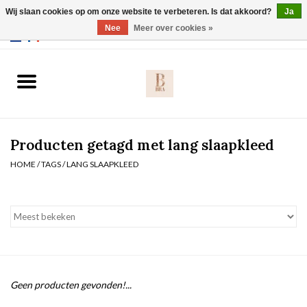
Wij slaan cookies op om onze website te verbeteren. Is dat akkoord?
Ja
Webshop werkt met EU maten. .
Nee
Meer over cookies »
0 Artikelen - €0,00
Home
BH's
Producten getagd met lang slaapkleed
Slip
HOME
/
TAGS
/
LANG SLAAPKLEED
Body
Nachtmode
Solden
Geen producten gevonden!...
Homewear