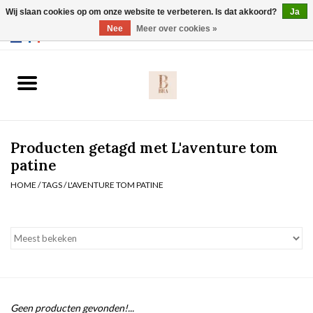
Wij slaan cookies op om onze website te verbeteren. Is dat akkoord?
Ja
Webshop werkt met EU maten. .
Nee
Meer over cookies »
0 Artikelen - €0,00
Home
BH's
Producten getagd met L'aventure tom
Slip
patine
HOME
/
TAGS
/
L'AVENTURE TOM PATINE
Body
Nachtmode
Solden
Homewear
Geen producten gevonden!...