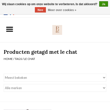
Wij slaan cookies op om onze website te verbeteren. Is dat akkoord?
Ja
Webshop werkt met EU maten. .
Nee
Meer over cookies »
0 Artikelen - €0,00
Home
BH's
Producten getagd met le chat
Slip
HOME
/
TAGS
/
LE CHAT
Body
Nachtmode
Solden
Homewear