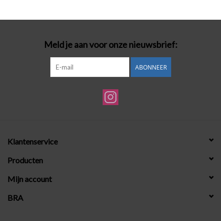
Badmode
Meld je aan voor onze nieuwsbrief:
Lingerie-accessoires
ABONNEER
Cadeaubonnen
Klantenservice
Producten
Mijn account
BRA