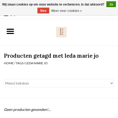
Wij slaan cookies op om onze website te verbeteren. Is dat akkoord?
Ja
Webshop werkt met EU maten. .
Nee
Meer over cookies »
0 Artikelen - €0,00
Home
BH's
Producten getagd met leda marie jo
Slip
HOME
/
TAGS
/
LEDA MARIE JO
Body
Nachtmode
Solden
Geen producten gevonden!...
Homewear