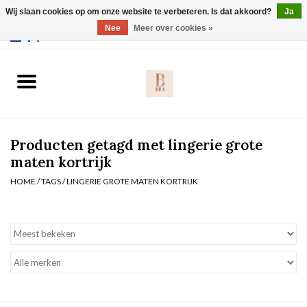
Wij slaan cookies op om onze website te verbeteren. Is dat akkoord?
Ja
Webshop werkt met EU maten. .
Nee
Meer over cookies »
0 Artikelen - €0,00
Home
BH's
Producten getagd met lingerie grote
Slip
maten kortrijk
HOME
/
TAGS
/
LINGERIE GROTE MATEN KORTRIJK
Body
Nachtmode
Solden
Homewear