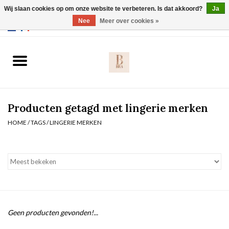
Wij slaan cookies op om onze website te verbeteren. Is dat akkoord?
Ja
Webshop werkt met EU maten. .
Nee
Meer over cookies »
0 Artikelen - €0,00
Home
BH's
Producten getagd met lingerie merken
Slip
HOME
/
TAGS
/
LINGERIE MERKEN
Body
Nachtmode
Solden
Geen producten gevonden!...
Homewear