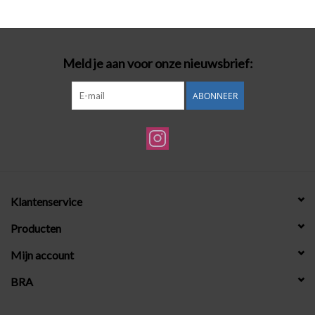
Badmode
Meld je aan voor onze nieuwsbrief:
Lingerie-accessoires
ABONNEER
Cadeaubonnen
Klantenservice
Producten
Mijn account
BRA