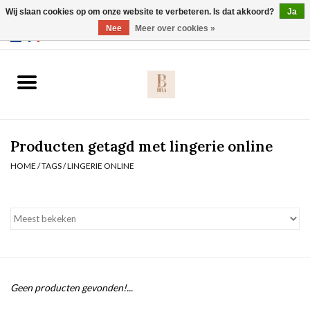
Wij slaan cookies op om onze website te verbeteren. Is dat akkoord?
Ja
Webshop werkt met EU maten. .
Nee
Meer over cookies »
0 Artikelen - €0,00
Home
BH's
Producten getagd met lingerie online
Slip
HOME
/
TAGS
/
LINGERIE ONLINE
Body
Nachtmode
Solden
Geen producten gevonden!...
Homewear