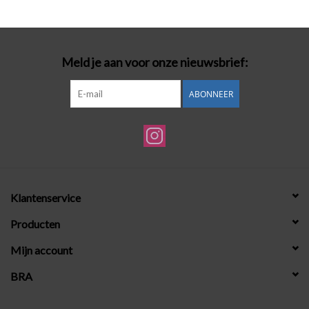
Badmode
Meld je aan voor onze nieuwsbrief:
Lingerie-accessoires
ABONNEER
Cadeaubonnen
Klantenservice
Producten
Mijn account
BRA