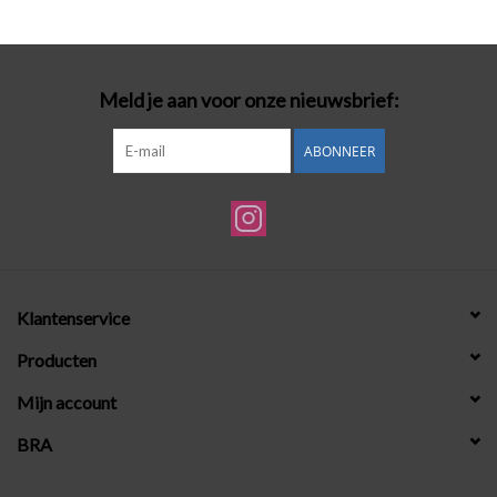
Badmode
Meld je aan voor onze nieuwsbrief:
Lingerie-accessoires
ABONNEER
Cadeaubonnen
Klantenservice
Producten
Mijn account
BRA