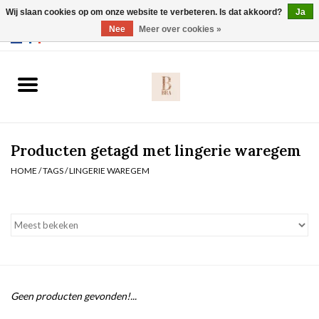
Wij slaan cookies op om onze website te verbeteren. Is dat akkoord?
Ja
Webshop werkt met EU maten. .
Nee
Meer over cookies »
0 Artikelen - €0,00
Home
BH's
Producten getagd met lingerie waregem
Slip
HOME
/
TAGS
/
LINGERIE WAREGEM
Body
Nachtmode
Solden
Geen producten gevonden!...
Homewear