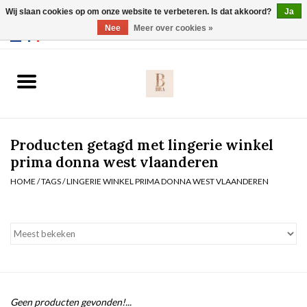
Wij slaan cookies op om onze website te verbeteren. Is dat akkoord?
Ja
Webshop werkt met EU maten. .
Nee
Meer over cookies »
0 Artikelen - €0,00
Home
BH's
Producten getagd met lingerie winkel
Slip
prima donna west vlaanderen
HOME
/
TAGS
/
LINGERIE WINKEL PRIMA DONNA WEST VLAANDEREN
Body
Nachtmode
Solden
Homewear
Geen producten gevonden!...