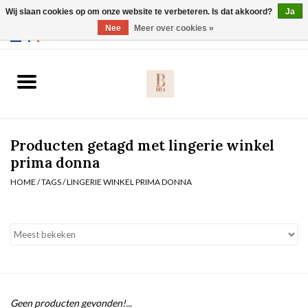
Wij slaan cookies op om onze website te verbeteren. Is dat akkoord?
Ja
Webshop werkt met EU maten. .
Nee
Meer over cookies »
0 Artikelen - €0,00
Home
BH's
Producten getagd met lingerie winkel
Slip
prima donna
HOME
/
TAGS
/
LINGERIE WINKEL PRIMA DONNA
Body
Nachtmode
Solden
Homewear
Geen producten gevonden!...