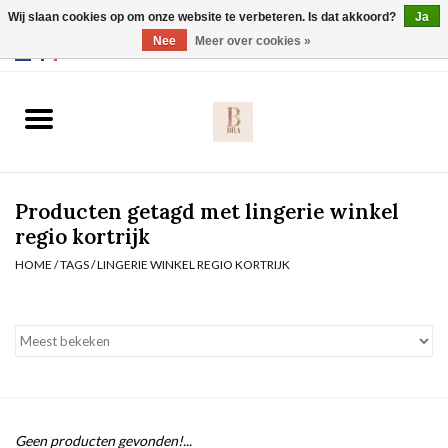
Wij slaan cookies op om onze website te verbeteren. Is dat akkoord?
Ja
Webshop werkt met EU maten. .
Nee
Meer over cookies »
0 Artikelen - €0,00
Home
BH's
Producten getagd met lingerie winkel
Slip
regio kortrijk
HOME
/
TAGS
/
LINGERIE WINKEL REGIO KORTRIJK
Body
Nachtmode
Solden
Homewear
Geen producten gevonden!...