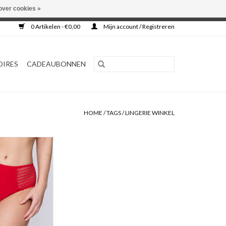
over cookies »
0 Artikelen - €0,00
Mijn account / Registreren
OIRES
CADEAUBONNEN
HOME
/
TAGS
/
LINGERIE WINKEL
leslip
a Twist East
N WINKELWAGEN