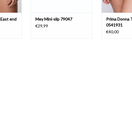
 East end
Mey Mini-slip 79047
Prima Donna T
0541931
€29,99
€40,00