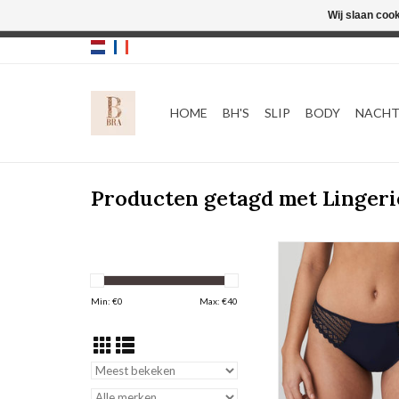
Wij slaan coo
HOME
BH'S
SLIP
BODY
NACH
Producten getagd met Lingeri
Slip Prima Donna
kleur blauw
TOEVOEGEN AAN WI
Min: €
0
Max: €
40