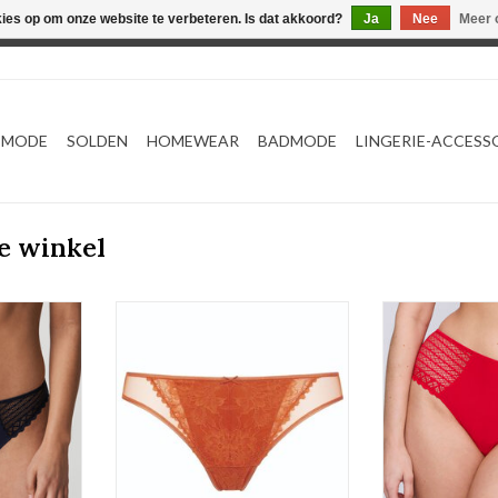
kies op om onze website te verbeteren. Is dat akkoord?
Ja
Nee
Meer 
Webshop werkt met EU maten. .
TMODE
SOLDEN
HOMEWEAR
BADMODE
LINGERIE-ACCESS
e winkel
 Twist
Slip Mey
Tail
Prima Donn
TOEVOEGEN AAN WINKELWAGEN
NKELWAGEN
TOEVOEGEN AA