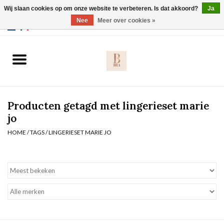
Wij slaan cookies op om onze website te verbeteren. Is dat akkoord?
Ja
Webshop werkt met EU maten. .
Nee
Meer over cookies »
0 Artikelen - €0,00
Home
BH's
Producten getagd met lingerieset marie
Slip
jo
HOME
/
TAGS
/
LINGERIESET MARIE JO
Body
Nachtmode
Solden
Homewear