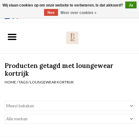
Wij slaan cookies op om onze website te verbeteren. Is dat akkoord?
Ja
Webshop werkt met EU maten. .
Nee
Meer over cookies »
0 Artikelen - €0,00
Home
BH's
Producten getagd met loungewear
Slip
kortrijk
HOME
/
TAGS
/
LOUNGEWEAR KORTRIJK
Body
Nachtmode
Solden
Homewear