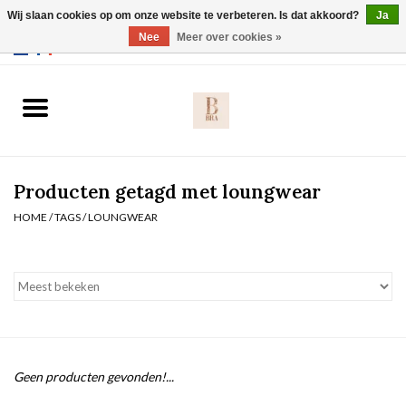
Wij slaan cookies op om onze website te verbeteren. Is dat akkoord?
Ja
Webshop werkt met EU maten. .
Nee
Meer over cookies »
0 Artikelen - €0,00
Home
BH's
Producten getagd met loungwear
Slip
HOME
/
TAGS
/
LOUNGWEAR
Body
Nachtmode
Solden
Geen producten gevonden!...
Homewear