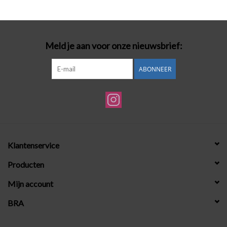
Badmode
Meld je aan voor onze nieuwsbrief:
Lingerie-accessoires
ABONNEER
Cadeaubonnen
Klantenservice
Producten
Mijn account
BRA