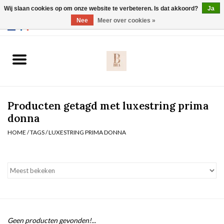
Wij slaan cookies op om onze website te verbeteren. Is dat akkoord?
Ja
Webshop werkt met EU maten. .
Nee
Meer over cookies »
0 Artikelen - €0,00
Home
BH's
Producten getagd met luxestring prima
Slip
donna
HOME
/
TAGS
/
LUXESTRING PRIMA DONNA
Body
Nachtmode
Solden
Homewear
Geen producten gevonden!...