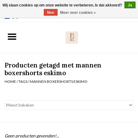
Wij slaan cookies op om onze website te verbeteren. Is dat akkoord?
Ja
Webshop werkt met EU maten. .
Nee
Meer over cookies »
0 Artikelen - €0,00
Home
BH's
Producten getagd met mannen
Slip
boxershorts eskimo
HOME
/
TAGS
/
MANNEN BOXERSHORTS ESKIMO
Body
Nachtmode
Solden
Homewear
Geen producten gevonden!...