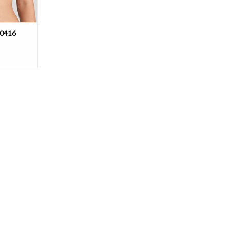
00416