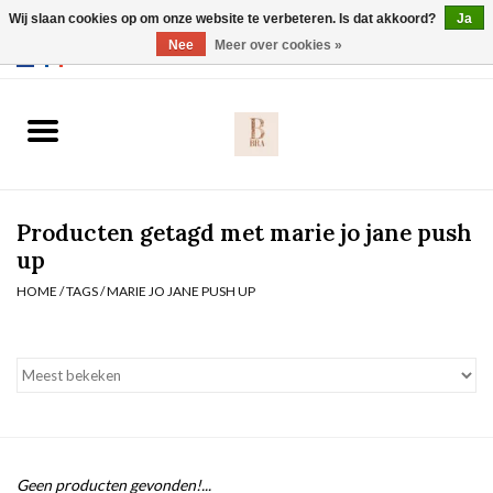
Wij slaan cookies op om onze website te verbeteren. Is dat akkoord?
Ja
Webshop werkt met EU maten. .
Nee
Meer over cookies »
0 Artikelen - €0,00
Home
BH's
Producten getagd met marie jo jane push
Slip
up
HOME
/
TAGS
/
MARIE JO JANE PUSH UP
Body
Nachtmode
Solden
Homewear
Geen producten gevonden!...