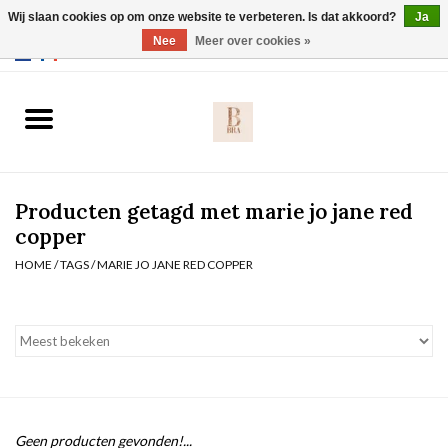
Wij slaan cookies op om onze website te verbeteren. Is dat akkoord?
Ja
Webshop werkt met EU maten. .
Nee
Meer over cookies »
0 Artikelen - €0,00
Home
BH's
Producten getagd met marie jo jane red
Slip
copper
HOME
/
TAGS
/
MARIE JO JANE RED COPPER
Body
Nachtmode
Solden
Homewear
Geen producten gevonden!...