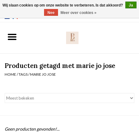
Wij slaan cookies op om onze website te verbeteren. Is dat akkoord?
Ja
Webshop werkt met EU maten. .
Nee
Meer over cookies »
0 Artikelen - €0,00
Home
BH's
Producten getagd met marie jo jose
Slip
HOME
/
TAGS
/
MARIE JO JOSE
Body
Nachtmode
Solden
Geen producten gevonden!...
Homewear