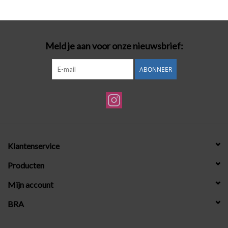
Badmode
Meld je aan voor onze nieuwsbrief:
Lingerie-accessoires
ABONNEER
Cadeaubonnen
Klantenservice
Producten
Mijn account
BRA