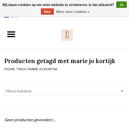
Wij slaan cookies op om onze website te verbeteren. Is dat akkoord?
Ja
Webshop werkt met EU maten. .
Nee
Meer over cookies »
0 Artikelen - €0,00
Home
BH's
Producten getagd met marie jo kortijk
Slip
HOME
/
TAGS
/
MARIE JO KORTIJK
Body
Nachtmode
Solden
Geen producten gevonden!...
Homewear