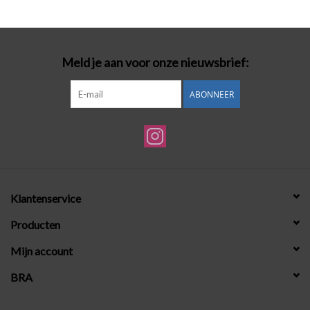
Badmode
Meld je aan voor onze nieuwsbrief:
Lingerie-accessoires
ABONNEER
Cadeaubonnen
Klantenservice
Producten
Mijn account
BRA