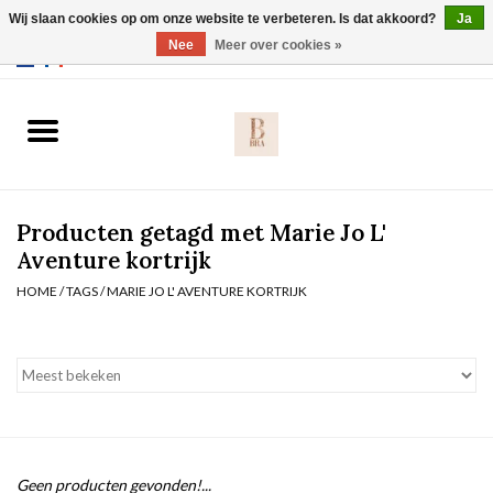
Wij slaan cookies op om onze website te verbeteren. Is dat akkoord?
Ja
Webshop werkt met EU maten. .
Nee
Meer over cookies »
0 Artikelen - €0,00
Home
BH's
Producten getagd met Marie Jo L'
Slip
Aventure kortrijk
HOME
/
TAGS
/
MARIE JO L' AVENTURE KORTRIJK
Body
Nachtmode
Solden
Homewear
Geen producten gevonden!...