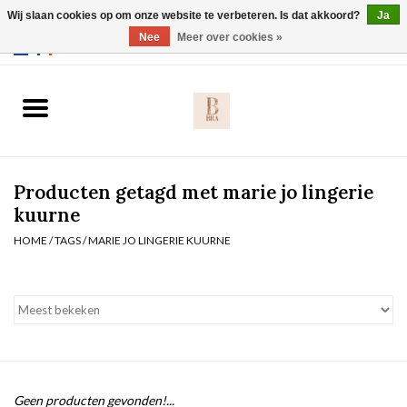
Wij slaan cookies op om onze website te verbeteren. Is dat akkoord?
Ja
Webshop werkt met EU maten. .
Nee
Meer over cookies »
0 Artikelen - €0,00
Home
BH's
Producten getagd met marie jo lingerie
Slip
kuurne
HOME
/
TAGS
/
MARIE JO LINGERIE KUURNE
Body
Nachtmode
Solden
Homewear
Geen producten gevonden!...