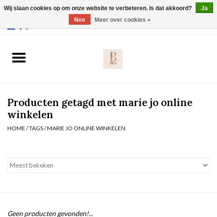
Wij slaan cookies op om onze website te verbeteren. Is dat akkoord?
Ja
Webshop werkt met EU maten. .
Nee
Meer over cookies »
0 Artikelen - €0,00
Home
BH's
Producten getagd met marie jo online
Slip
winkelen
HOME
/
TAGS
/
MARIE JO ONLINE WINKELEN
Body
Nachtmode
Solden
Homewear
Geen producten gevonden!...