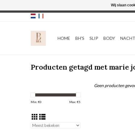
Wij slaan coo
HOME
BH'S
SLIP
BODY
NACH
Producten getagd met marie j
Geen producten gevon
Min: €
0
Max: €
5