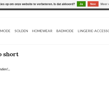
kies op om onze website te verbeteren. Is dat akkoord?
Ja
Nee
Meer 
Webshop werkt met EU maten. .
TMODE
SOLDEN
HOMEWEAR
BADMODE
LINGERIE-ACCESS
o short
den!...