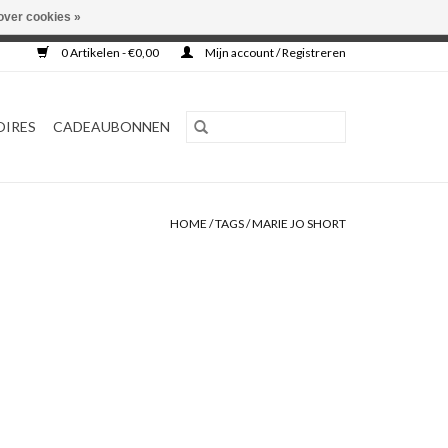
over cookies »
0 Artikelen - €0,00
Mijn account / Registreren
OIRES
CADEAUBONNEN
HOME
/
TAGS
/
MARIE JO SHORT