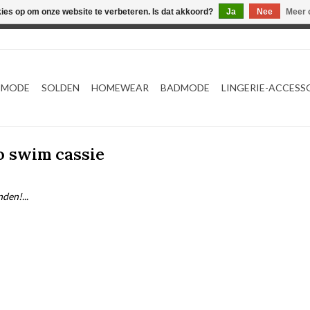
kies op om onze website te verbeteren. Is dat akkoord?
Ja
Nee
Meer 
Webshop werkt met EU maten. .
TMODE
SOLDEN
HOMEWEAR
BADMODE
LINGERIE-ACCESS
o swim cassie
den!...