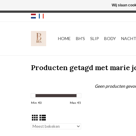
Wij slaan coo
HOME
BH'S
SLIP
BODY
NACH
Producten getagd met marie j
Geen producten gevon
Min: €
0
Max: €
5