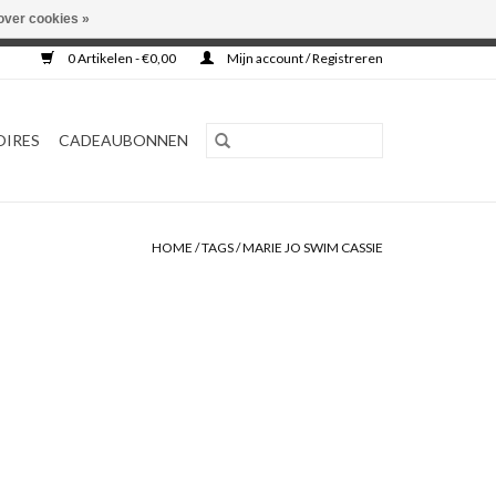
over cookies »
0 Artikelen - €0,00
Mijn account / Registreren
OIRES
CADEAUBONNEN
HOME
/
TAGS
/
MARIE JO SWIM CASSIE