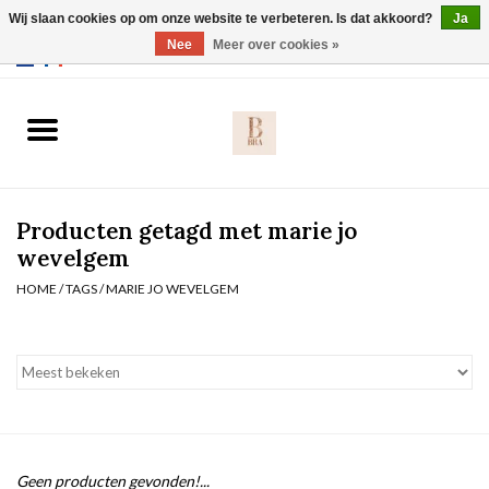
Wij slaan cookies op om onze website te verbeteren. Is dat akkoord?
Ja
Webshop werkt met EU maten. .
Nee
Meer over cookies »
0 Artikelen - €0,00
Home
BH's
Producten getagd met marie jo
Slip
wevelgem
HOME
/
TAGS
/
MARIE JO WEVELGEM
Body
Nachtmode
Solden
Homewear
Geen producten gevonden!...