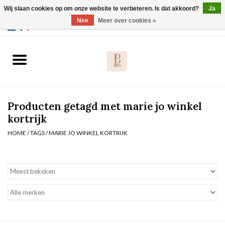
Wij slaan cookies op om onze website te verbeteren. Is dat akkoord?
Ja
Webshop werkt met EU maten. .
Nee
Meer over cookies »
0 Artikelen - €0,00
Home
BH's
Producten getagd met marie jo winkel
Slip
kortrijk
HOME
/
TAGS
/
MARIE JO WINKEL KORTRIJK
Body
Nachtmode
Solden
Homewear