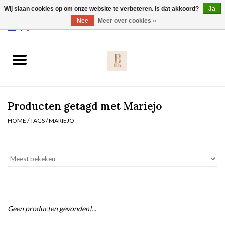
Wij slaan cookies op om onze website te verbeteren. Is dat akkoord?
Ja
Webshop werkt met EU maten. .
Nee
Meer over cookies »
0 Artikelen - €0,00
Home
BH's
Producten getagd met Mariejo
Slip
HOME
/
TAGS
/
MARIEJO
Body
Nachtmode
Solden
Geen producten gevonden!...
Homewear