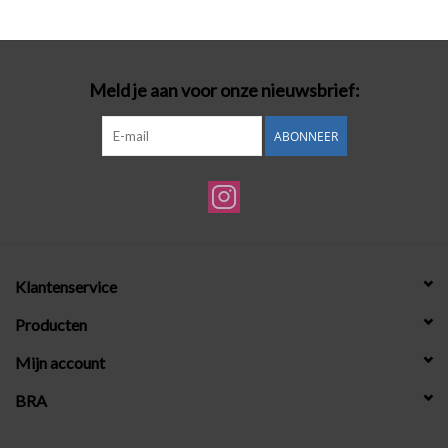
Badmode
Meld je aan voor onze nieuwsbrief:
Lingerie-accessoires
ABONNEER
Cadeaubonnen
Klantenservice
Producten
Mijn account
BRA