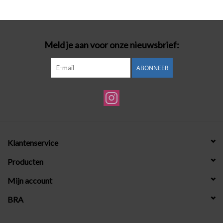
Badmode
Meld je aan voor onze nieuwsbrief:
Lingerie-accessoires
ABONNEER
Cadeaubonnen
Klantenservice
Producten
Mijn account
BRA