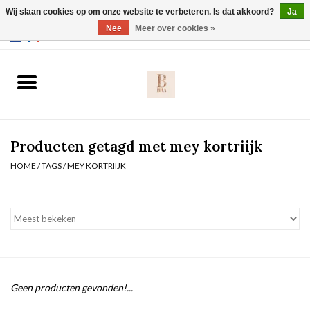
Wij slaan cookies op om onze website te verbeteren. Is dat akkoord?
Ja
Webshop werkt met EU maten. .
Nee
Meer over cookies »
0 Artikelen - €0,00
Home
BH's
Producten getagd met mey kortriijk
Slip
HOME
/
TAGS
/
MEY KORTRIIJK
Body
Nachtmode
Solden
Geen producten gevonden!...
Homewear