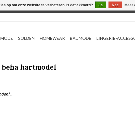
kies op om onze website te verbeteren. Is dat akkoord?
Ja
Nee
Meer 
Webshop werkt met EU maten. .
TMODE
SOLDEN
HOMEWEAR
BADMODE
LINGERIE-ACCESS
 beha hartmodel
den!...