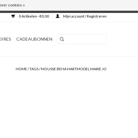
over cookies »
0 Artikelen - €0,00
Mijn account / Registreren
OIRES
CADEAUBONNEN
HOME
/
TAGS
/
MOUSSE BEHA HARTMODEL MARIE JO