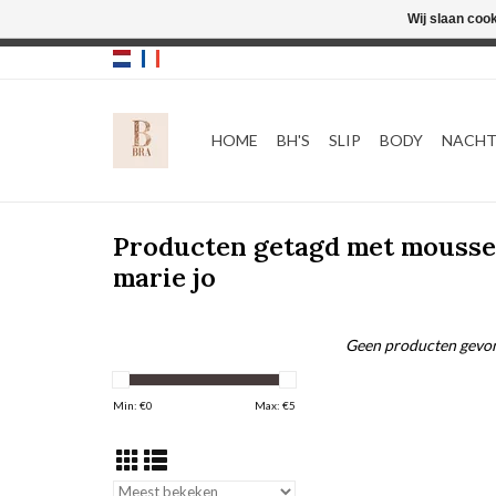
Wij slaan coo
HOME
BH'S
SLIP
BODY
NACH
Producten getagd met mousse
marie jo
Geen producten gevon
Min: €
0
Max: €
5