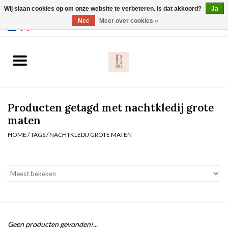
Wij slaan cookies op om onze website te verbeteren. Is dat akkoord?
Ja
Webshop werkt met EU maten. .
Nee
Meer over cookies »
0 Artikelen - €0,00
Home
BH's
Producten getagd met nachtkledij grote
Slip
maten
HOME
/
TAGS
/
NACHTKLEDIJ GROTE MATEN
Body
Nachtmode
Solden
Homewear
Geen producten gevonden!...