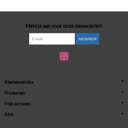
Badmode
Meld je aan voor onze nieuwsbrief:
Lingerie-accessoires
ABONNEER
Cadeaubonnen
Klantenservice
Producten
Mijn account
BRA