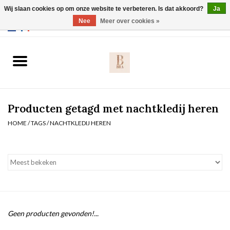
Wij slaan cookies op om onze website te verbeteren. Is dat akkoord?
Ja
Webshop werkt met EU maten. .
Nee
Meer over cookies »
0 Artikelen - €0,00
Home
BH's
Producten getagd met nachtkledij heren
Slip
HOME
/
TAGS
/
NACHTKLEDIJ HEREN
Body
Nachtmode
Solden
Geen producten gevonden!...
Homewear