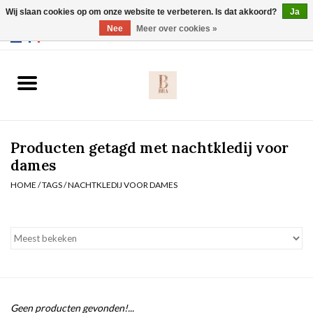
Wij slaan cookies op om onze website te verbeteren. Is dat akkoord?
Ja
Webshop werkt met EU maten. .
Nee
Meer over cookies »
0 Artikelen - €0,00
Home
BH's
Producten getagd met nachtkledij voor
Slip
dames
HOME
/
TAGS
/
NACHTKLEDIJ VOOR DAMES
Body
Nachtmode
Solden
Homewear
Geen producten gevonden!...