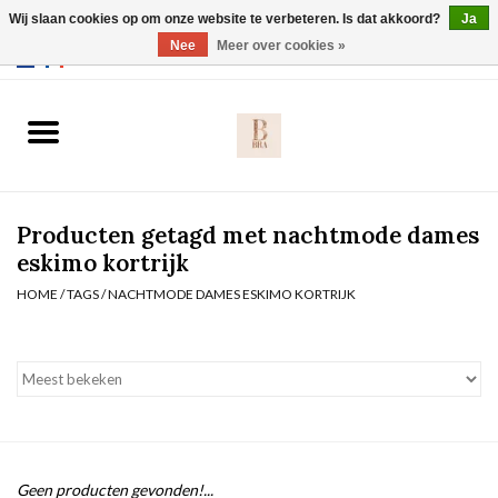
Wij slaan cookies op om onze website te verbeteren. Is dat akkoord?
Ja
Webshop werkt met EU maten. .
Nee
Meer over cookies »
0 Artikelen - €0,00
Home
BH's
Producten getagd met nachtmode dames
Slip
eskimo kortrijk
HOME
/
TAGS
/
NACHTMODE DAMES ESKIMO KORTRIJK
Body
Nachtmode
Solden
Homewear
Geen producten gevonden!...