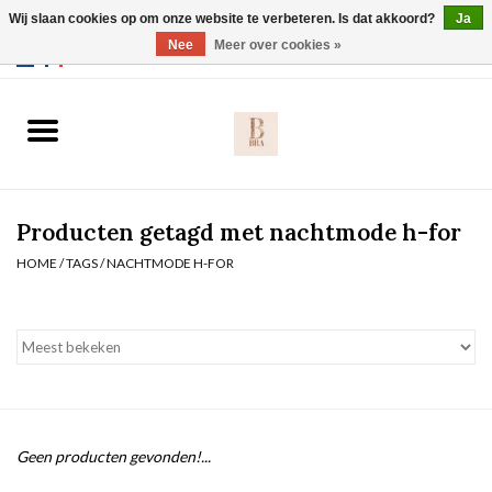
Wij slaan cookies op om onze website te verbeteren. Is dat akkoord?
Ja
Webshop werkt met EU maten. .
Nee
Meer over cookies »
0 Artikelen - €0,00
Home
BH's
Producten getagd met nachtmode h-for
Slip
HOME
/
TAGS
/
NACHTMODE H-FOR
Body
Nachtmode
Solden
Geen producten gevonden!...
Homewear