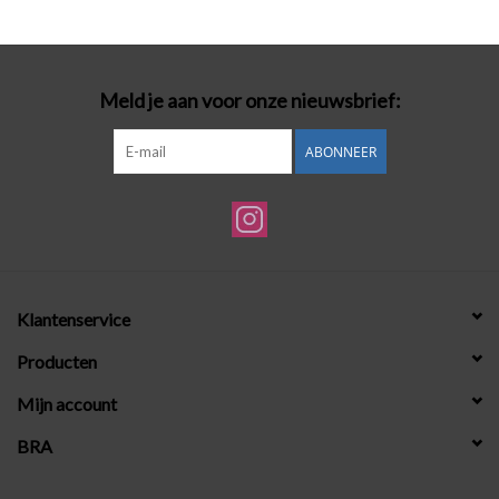
Badmode
Meld je aan voor onze nieuwsbrief:
Lingerie-accessoires
ABONNEER
Cadeaubonnen
Klantenservice
Producten
Mijn account
BRA